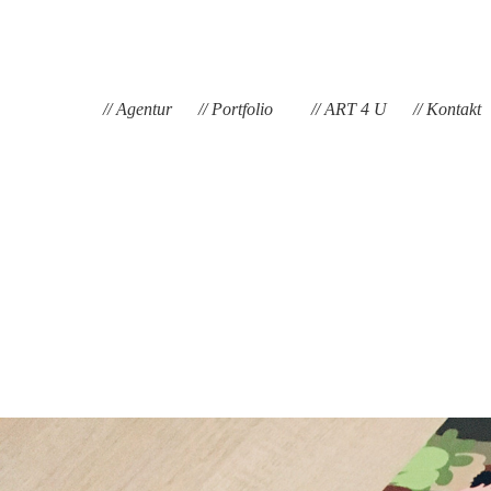
// Agentur
// Portfolio
// ART 4 U
// Kontakt