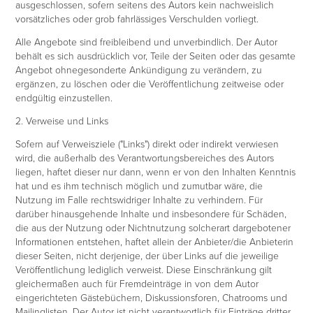
ausgeschlossen, sofern seitens des Autors kein nachweislich
vorsätzliches oder grob fahrlässiges Verschulden vorliegt.
Alle Angebote sind freibleibend und unverbindlich. Der Autor
behält es sich ausdrücklich vor, Teile der Seiten oder das gesamte
Angebot ohnegesonderte Ankündigung zu verändern, zu
ergänzen, zu löschen oder die Veröffentlichung zeitweise oder
endgültig einzustellen.
2. Verweise und Links
Sofern auf Verweisziele ("Links") direkt oder indirekt verwiesen
wird, die außerhalb des Verantwortungsbereiches des Autors
liegen, haftet dieser nur dann, wenn er von den Inhalten Kenntnis
hat und es ihm technisch möglich und zumutbar wäre, die
Nutzung im Falle rechtswidriger Inhalte zu verhindern. Für
darüber hinausgehende Inhalte und insbesondere für Schäden,
die aus der Nutzung oder Nichtnutzung solcherart dargebotener
Informationen entstehen, haftet allein der Anbieter/die Anbieterin
dieser Seiten, nicht derjenige, der über Links auf die jeweilige
Veröffentlichung lediglich verweist. Diese Einschränkung gilt
gleichermaßen auch für Fremdeinträge in von dem Autor
eingerichteten Gästebüchern, Diskussionsforen, Chatrooms und
Mailinglisten. Der Autor ist nicht verantwortlich für Einträge dritter