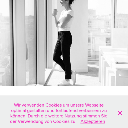
# Über mich
2026
Wir verwenden Cookies um unsere Webseite
optimal gestalten und fortlaufend verbessern zu
können. Durch die weitere Nutzung stimmen Sie
Carmenfibranzdesign // Carmen Fibranz // Luisenstraße 25 // 53604
der Verwendung von Cookies zu.
Akzeptieren
Bad Honnef // T +49 172 542 8065